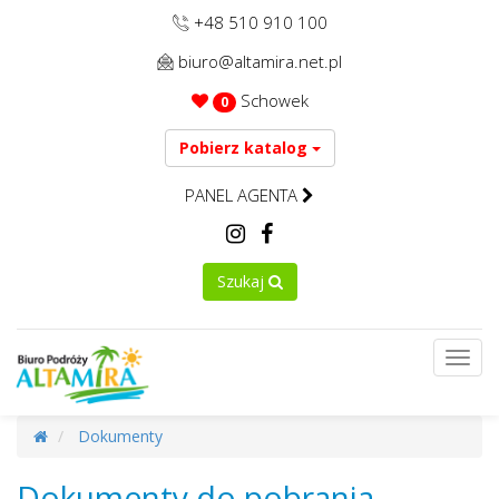
+48 510 910 100
biuro@altamira.net.pl
Schowek
0
Pobierz katalog
PANEL AGENTA
Szukaj
Toggl
navig
Dokumenty
Dokumenty do pobrania